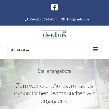
Zum
Facebook
Inhalt
springen
064 22 - 10 88 60
|
info@deubus.de
Gehe zu ...
Stellenangebote
Zum weiteren Aufbau unseres
dynamischen Teams suchen wir
engagierte