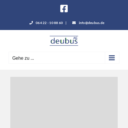
Zum
Facebook
Inhalt
springen
064 22 - 10 88 60
|
info@deubus.de
Gehe zu ...